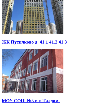
ЖК Путилково д. 41.1 41.2 41.3
МОУ СОШ №3 в г. Талдом.