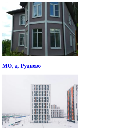
МО, д. Руднево