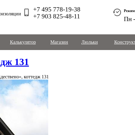
+7 495 778-19-38
Режим
оизоляции
+7 903 825-48-11
Пн -
Калькулятор
Магазин
Люльки
Конструк
едж 131
дествено», коттедж 131