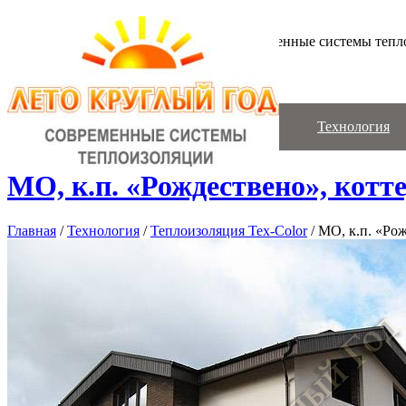
Современные системы тепл
Главная
Стоимость
Технология
МО, к.п. «Рождествено», котт
Главная
/
Технология
/
Теплоизоляция Tex-Сolor
/
МО, к.п. «Рож