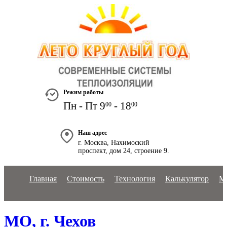
+7 495 778-19-38
+7 903 825-48-11
Режим работы
Пн - Пт 9
- 18
00
00
Наш адрес
г. Москва, Нахимоский
проспект, дом 24, строение 9.
Главная
Стоимость
Технология
Калькулятор
М
МО, г. Чехов