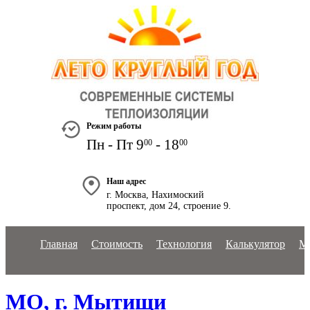
+7 495 778-19-38
+7 903 825-48-11
Режим работы
Пн - Пт 9
- 18
00
00
Наш адрес
г. Москва, Нахимоский
проспект, дом 24, строение 9.
Главная
Стоимость
Технология
Калькулятор
М
МО, г. Мытищи