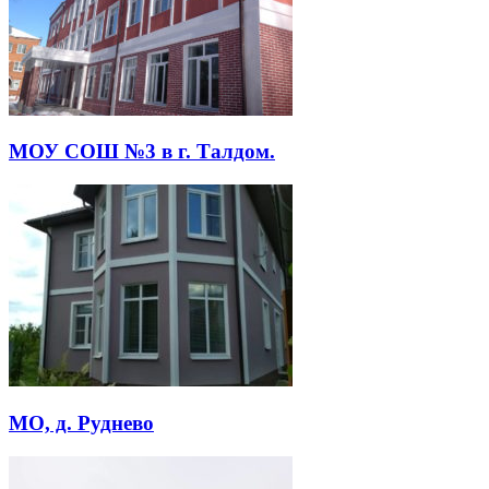
МОУ СОШ №3 в г. Талдом.
МО, д. Руднево