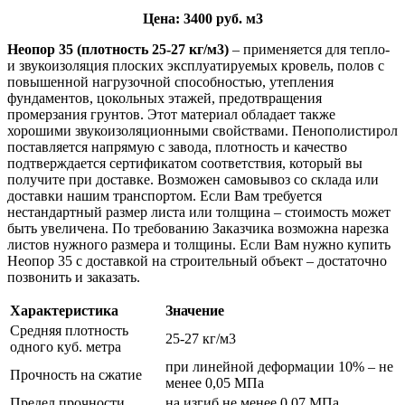
Цена: 3400 руб. м3
Неопор 35 (плотность 25-27 кг/м3)
– применяется для тепло-
и звукоизоляция плоских эксплуатируемых кровель, полов с
повышенной нагрузочной способностью, утепления
фундаментов, цокольных этажей, предотвращения
промерзания грунтов. Этот материал обладает также
хорошими звукоизоляционными свойствами. Пенополистирол
поставляется напрямую с завода, плотность и качество
подтверждается сертификатом соответствия, который вы
получите при доставке. Возможен самовывоз со склада или
доставки нашим транспортом. Если Вам требуется
нестандартный размер листа или толщина – стоимость может
быть увеличена. По требованию Заказчика возможна нарезка
листов нужного размера и толщины. Если Вам нужно купить
Неопор 35 с доставкой на строительный объект – достаточно
позвонить и заказать.
Характеристика
Значение
Средняя плотность
25-27 кг/м3
одного куб. метра
при линейной деформации 10% – не
Прочность на сжатие
менее 0,05 МПа
Предел прочности
на изгиб не менее 0,07 МПа