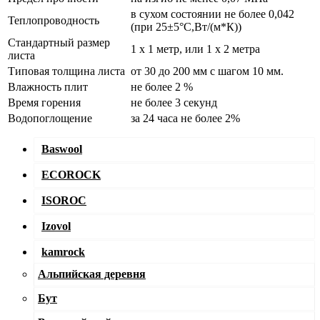
в сухом состоянии не более 0,042
Теплопроводность
(при 25±5°C,Вт/(м*К))
Стандартный размер
1 х 1 метр, или 1 х 2 метра
листа
Типовая толщина листа
от 30 до 200 мм с шагом 10 мм.
Влажность плит
не более 2 %
Время горения
не более 3 секунд
Водопоглощение
за 24 часа не более 2%
Baswool
ECOROCK
ISOROC
Izovol
kamrock
Альпийская деревня
Бут