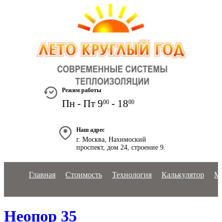
+7 495 778-19-38
+7 903 825-48-11
Режим работы
Пн - Пт 9
- 18
00
00
Наш адрес
г. Москва, Нахимоский
проспект, дом 24, строение 9.
Главная
Стоимость
Технология
Калькулятор
М
Неопор 35